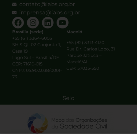
contato@iabs.org.br
imprensa@iabs.org.br
Brasília (sede)
Maceió
+55 (61) 3364-6005
+55 (82) 3313-4130
SHIS QL 02 Conjunto 1,
Rua Dr. Carlos Lobo, 31
Casa 19
Parque Jatiuca –
Lago Sul – Brasília/DF
Maceió/AL
CEP: 71610-015
CEP: 57035-550
CNPJ: 05.902.038/0001-
73
Selo