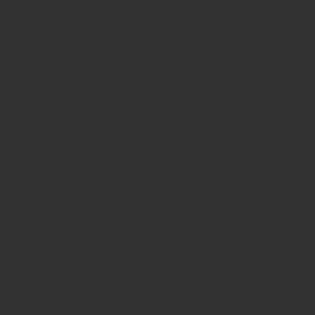
e deixa
os
produtores
receosos