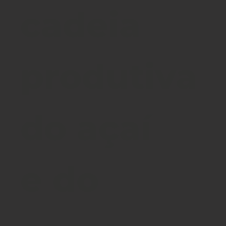
cadeia
produtiva
do açaí
e do