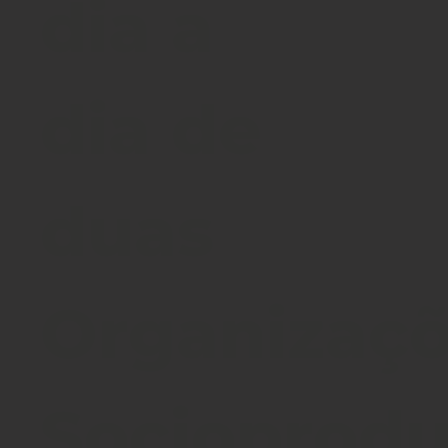
dia a
dia de
duas
Organizaç
Socioprodu