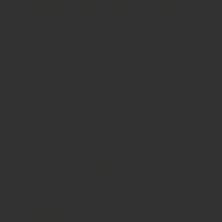
plantação
sem
saber
se vão
ter