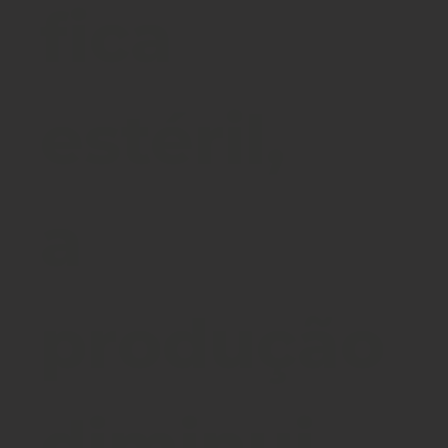
fica
estéril,
a
produção
diminui