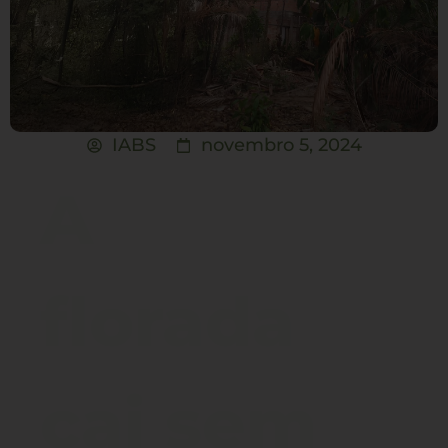
IABS
novembro 5, 2024
A
florada
cai sem