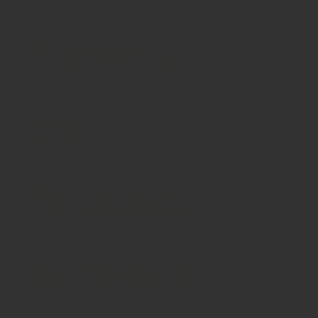
formar
os
frutos,
a terra