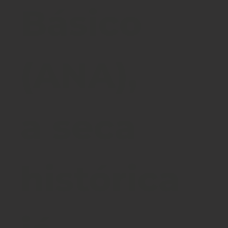
Básico
(ANA),
a seca
histórica