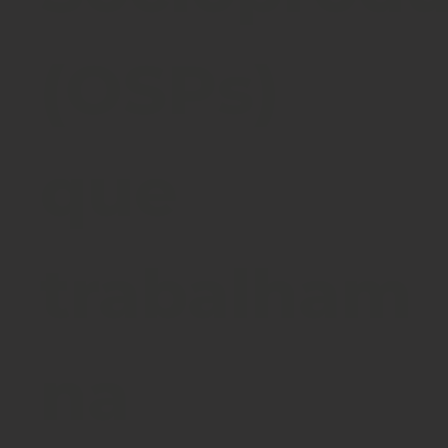
(OSPs)
que
trabalham
na