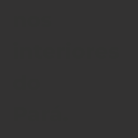
nos
interiores
do
Pará.