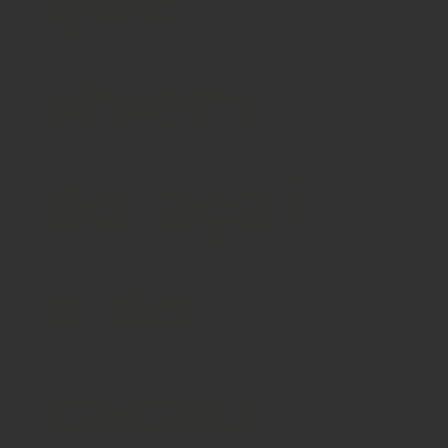
que
vivem
do açaí
e do
cacau