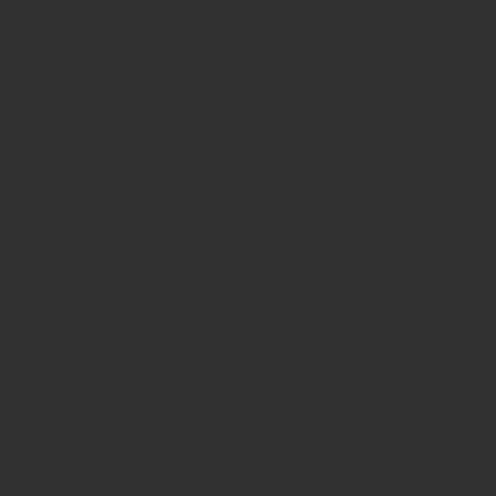
de
continuar
investindo
na