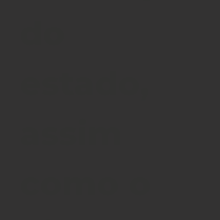
do
estado,
assim
como o