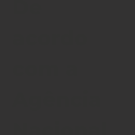
De
acordo
com a
Agência
Nacional