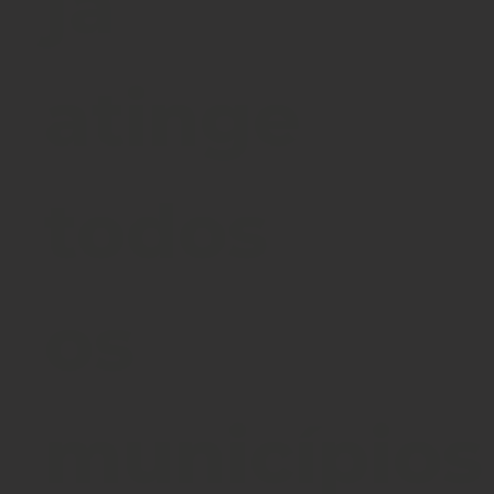
já
atinge
todos
os
municípios