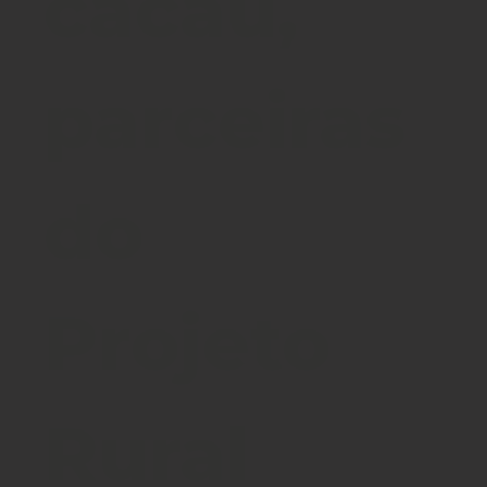
cacau,
parceiras
do
Projeto
Rural