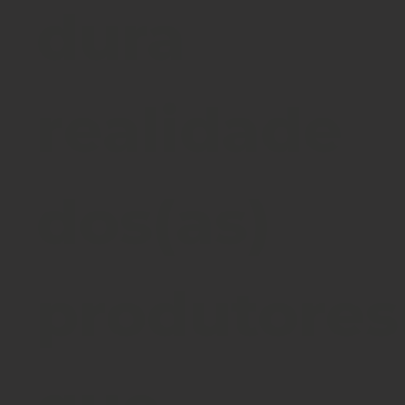
dura
realidade
dos(as)
produtores