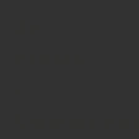
de
Águas
e
Saneamen