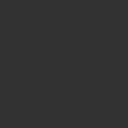
retorno:
essa
tem
sido a