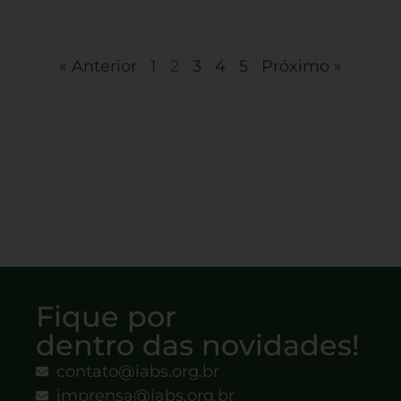
« Anterior
1
2
3
4
5
Próximo »
Fique por
dentro das novidades!
contato@iabs.org.br
imprensa@iabs.org.br