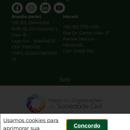
Brasília (sede)
Maceió
+55 (61) 3364-6005
+55 (82) 3313-4130
SHIS QL 02 Conjunto 1,
Rua Dr. Carlos Lobo, 31
Casa 19
Parque Jatiuca –
Lago Sul – Brasília/DF
Maceió/AL
CEP: 71610-015
CEP: 57035-550
CNPJ: 05.902.038/0001-
73
Selo
Usamos cookies para
Concordo
aprimorar sua