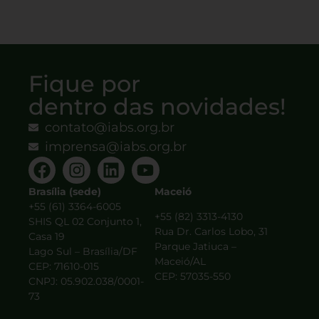
Fique por
dentro das novidades!
contato@iabs.org.br
imprensa@iabs.org.br
Brasília (sede)
Maceió
+55 (61) 3364-6005
+55 (82) 3313-4130
SHIS QL 02 Conjunto 1,
Rua Dr. Carlos Lobo, 31
Casa 19
Parque Jatiuca –
Lago Sul – Brasília/DF
Maceió/AL
CEP: 71610-015
CEP: 57035-550
CNPJ: 05.902.038/0001-
73