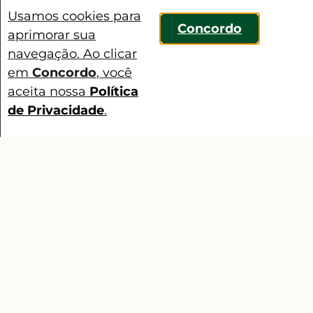
Usamos cookies para
Concordo
aprimorar sua
navegação. Ao clicar
em
Concordo
, você
aceita nossa
Política
de Privacidade
.
Contato
Certificações
No terceiro e último episódio do
“Programa Futuro Sustentável:
o que dizem os especialistas”, o
debate se forma em torno das
certificações e como elas
impactam na vida dos(as)