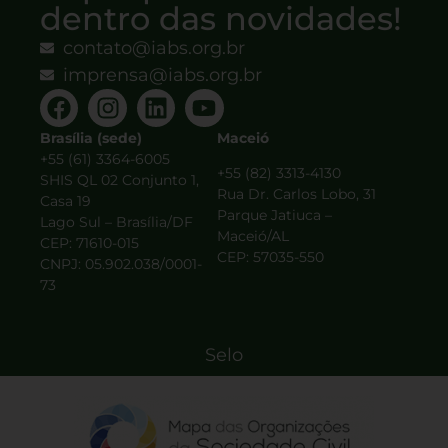
dentro das novidades!
contato@iabs.org.br
imprensa@iabs.org.br
Brasília (sede)
Maceió
+55 (61) 3364-6005
+55 (82) 3313-4130
SHIS QL 02 Conjunto 1,
Rua Dr. Carlos Lobo, 31
Casa 19
Parque Jatiuca –
Lago Sul – Brasília/DF
Maceió/AL
CEP: 71610-015
CEP: 57035-550
CNPJ: 05.902.038/0001-
73
Selo