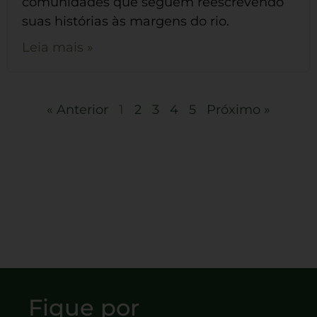
comunidades que seguem reescrevendo
suas histórias às margens do rio.
Leia mais »
« Anterior
1
2
3
4
5
Próximo »
Fique por