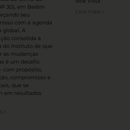
Boa Vista
P 30), em Belém
Leia mais »
forçando seu
isso com a agenda
a global. A
ação consolida a
 do Instituto de que
ar as mudanças
as é um desafio
 – com propósito,
ção, compromisso e
cais, que se
m em resultados
s »