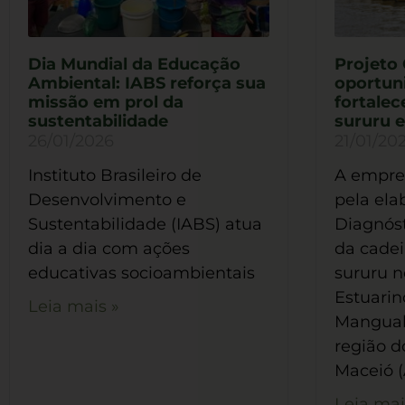
Dia Mundial da Educação
Projeto 
Ambiental: IABS reforça sua
oportun
missão em prol da
fortalec
sustentabilidade
sururu 
26/01/2026
21/01/20
Instituto Brasileiro de
A empres
Desenvolvimento e
pela ela
Sustentabilidade (IABS) atua
Diagnóst
dia a dia com ações
da cadei
educativas socioambientais
sururu 
Estuari
Leia mais »
Manguab
região d
Maceió (
Leia mai