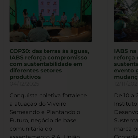
COP30: das terras às águas,
IABS na 
IABS reforça compromisso
reforça
com sustentabilidade em
sustenta
diferentes setores
evento g
produtivos
mudança
04/12/2025
12/11/202
Conquista coletiva fortalece
De 10 a 
a atuação do Viveiro
Instituto
Semeando e Plantando o
Desenvo
Futuro, negócio de base
Sustenta
comunitária do
marca p
assentamento P.A. União
Conferên