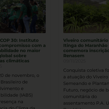
COP 30: Instituto
Viveiro comunitári
 compromisso com a
Itinga do Maranhão
bilidade no maior
comemora inscriçã
lobal sobre
Renasem
s climáticas
09/11/2025
5
Conquista coletiva f
20 de novembro, o
a atuação do Viveiro
 Brasileiro de
Semeando e Plantan
lvimento e
Futuro, negócio de 
bilidade (IABS)
comunitária do
resença na
assentamento P.A. 
cia do Clima da