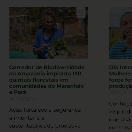
Corredor de Biodiversidade
Dia Inte
da Amazônia implanta 150
Mulhere
quintais florestais em
força fe
comunidades do Maranhão
produçã
e Pará
15/10/20
30/10/2025
Conheça 
Ação fortalece a segurança
inspirad
alimentar e a
que alia
sustentabilidade produtiva
conserv