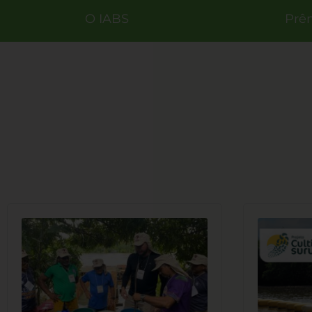
O IABS
Prê