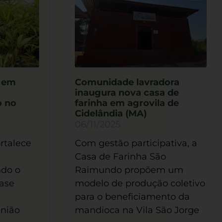
o em
Comunidade lavradora
inaugura nova casa de
o no
farinha em agrovila de
Cidelândia (MA)
06/11/2025
ortalece
Com gestão participativa, a
Casa de Farinha São
do o
Raimundo propõem um
base
modelo de produção coletivo
para o beneficiamento da
União
mandioca na Vila São Jorge