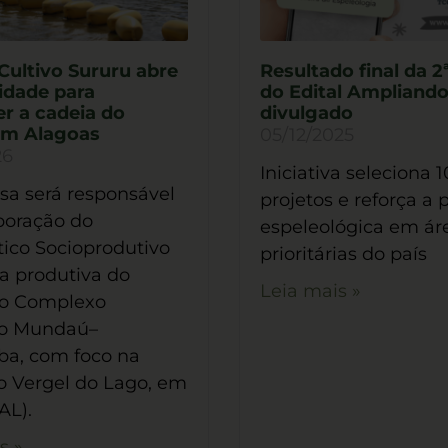
Cultivo Sururu abre
Resultado final da 2
idade para
do Edital Ampliando
er a cadeia do
divulgado
em Alagoas
05/12/2025
26
Iniciativa seleciona 1
a será responsável
projetos e reforça a 
boração do
espeleológica em ár
ico Socioprodutivo
prioritárias do país
a produtiva do
Leia mais »
no Complexo
no Mundaú–
a, com foco na
o Vergel do Lago, em
AL).
s »