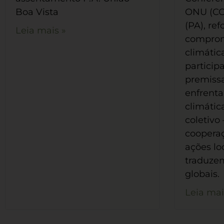
Boa Vista
ONU (CO
(PA), re
Leia mais »
comprom
climátic
particip
premissa
enfrent
climátic
coletivo
coopera
ações lo
traduze
globais.
Leia mai