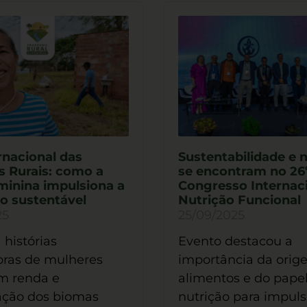
rnacional das
Sustentabilidade e 
s Rurais: como a
se encontram no 26
minina impulsiona a
Congresso Internac
o sustentável
Nutrição Funcional
25
25/09/2025
histórias
Evento destacou a
oras de mulheres
importância da orig
m renda e
alimentos e do pape
ação dos biomas
nutrição para impuls