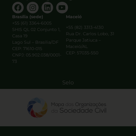
Brasília (sede)
Maceió
+55 (61) 3364-6005
+55 (82) 3313-4130
SHIS QL 02 Conjunto 1,
Rua Dr. Carlos Lobo, 31
Casa 19
Parque Jatiuca –
Lago Sul – Brasília/DF
Maceió/AL
CEP: 71610-015
CEP: 57035-550
CNPJ: 05.902.038/0001-
73
Selo