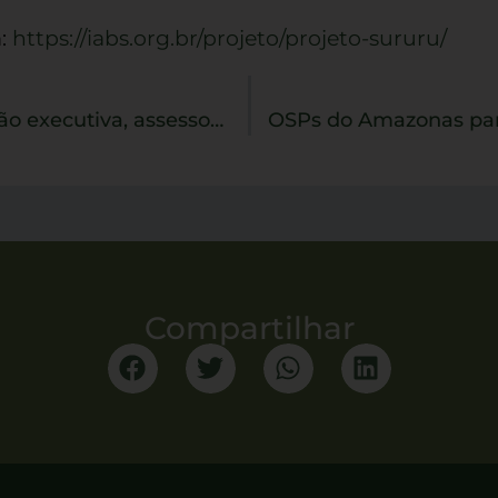
m:
https://iabs.org.br/projeto/projeto-sururu/
Vagas abertas para coordenação executiva, assessoria de fortalecimento de OSP e assessoria de campo
Compartilhar