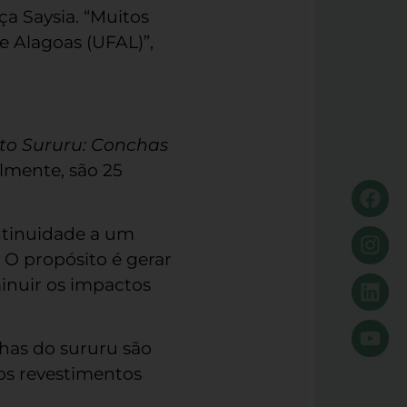
ça Saysia. “Muitos
e Alagoas (UFAL)”,
eto Sururu: Conchas
lmente, são 25
ontinuidade a um
 O propósito é gerar
minuir os impactos
chas do sururu são
os revestimentos