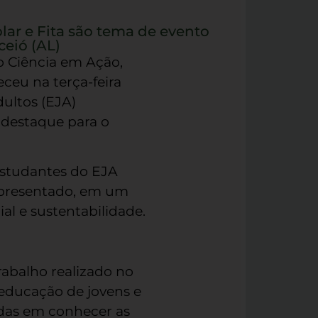
ar e Fita são tema de evento
eió (AL)
o Ciência em Ação,
ceu na terça-feira
ultos (EJA)
 destaque para o
estudantes do EJA
 apresentado, em um
al e sustentabilidade.
rabalho realizado no
educação de jovens e
adas em conhecer as