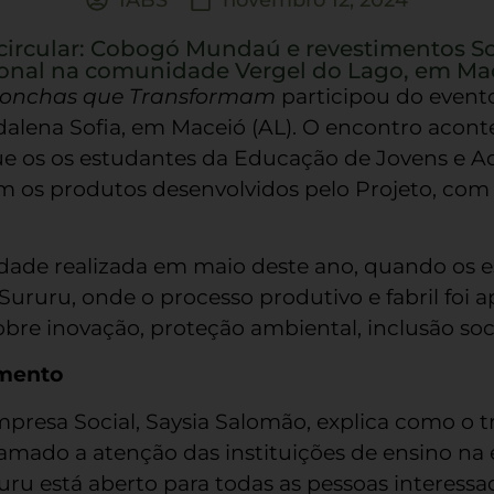
ircular: Cobogó Mundaú e revestimentos Sol
onal na comunidade Vergel do Lago, em Mac
 Conchas que Transformam
participou do event
alena Sofia, em Maceió (AL). O encontro aconte
e os os estudantes da Educação de Jovens e Ad
os produtos desenvolvidos pelo Projeto, com
vidade realizada em maio deste ano, quando os 
ururu, onde o processo produtivo e fabril foi
bre inovação, proteção ambiental, inclusão soci
mento
mpresa Social, Saysia Salomão, explica como o t
mado a atenção das instituições de ensino na 
uru está aberto para todas as pessoas interess