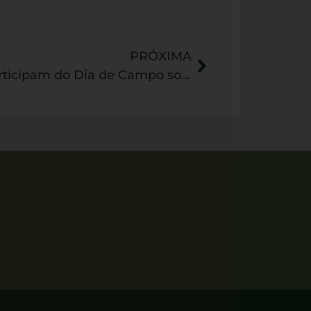
PRÓXIMA
OSPs do Amazonas participam do Dia de Campo sobre manejo e segurança na coleta da castanha