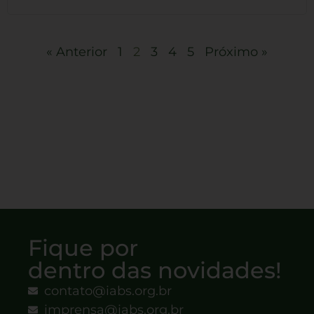
« Anterior
1
2
3
4
5
Próximo »
Fique por
dentro das novidades!
contato@iabs.org.br
imprensa@iabs.org.br