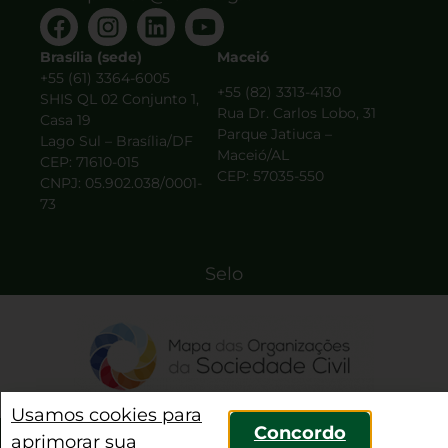
Brasília (sede)
Maceió
+55 (61) 3364-6005
+55 (82) 3313-4130
SHIS QL 02 Conjunto 1,
Rua Dr. Carlos Lobo, 31
Casa 19
Parque Jatiuca –
Lago Sul – Brasília/DF
Maceió/AL
CEP: 71610-015
CEP: 57035-550
CNPJ: 05.902.038/0001-
73
Selo
Usamos cookies para
Concordo
aprimorar sua