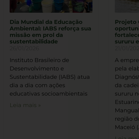
Dia Mundial da Educação
Projeto 
Ambiental: IABS reforça sua
oportun
missão em prol da
fortalec
sustentabilidade
sururu 
26/01/2026
21/01/20
Instituto Brasileiro de
A empres
Desenvolvimento e
pela ela
Sustentabilidade (IABS) atua
Diagnóst
dia a dia com ações
da cadei
educativas socioambientais
sururu 
Estuari
Leia mais »
Manguab
região d
Maceió (
Leia mai