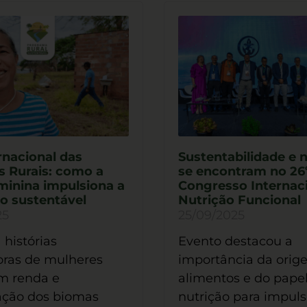
rnacional das
Sustentabilidade e 
s Rurais: como a
se encontram no 26
minina impulsiona a
Congresso Internac
o sustentável
Nutrição Funcional
25
25/09/2025
histórias
Evento destacou a
oras de mulheres
importância da orig
m renda e
alimentos e do pape
ação dos biomas
nutrição para impuls