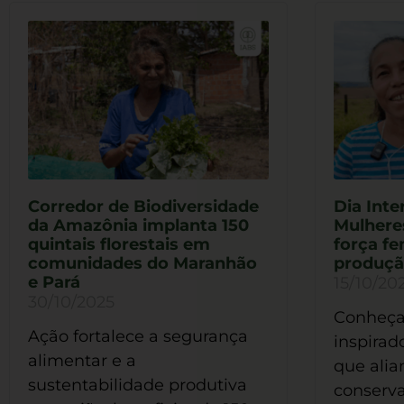
Corredor de Biodiversidade
Dia Inte
da Amazônia implanta 150
Mulhere
quintais florestais em
força fe
comunidades do Maranhão
produçã
e Pará
15/10/20
30/10/2025
Conheça 
Ação fortalece a segurança
inspirad
alimentar e a
que alia
sustentabilidade produtiva
conserv