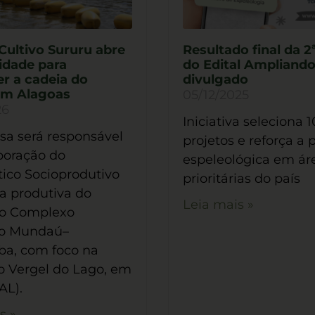
Cultivo Sururu abre
Resultado final da 2
idade para
do Edital Ampliando
er a cadeia do
divulgado
em Alagoas
05/12/2025
26
Iniciativa seleciona 1
a será responsável
projetos e reforça a 
boração do
espeleológica em ár
ico Socioprodutivo
prioritárias do país
a produtiva do
Leia mais »
no Complexo
no Mundaú–
a, com foco na
o Vergel do Lago, em
AL).
s »