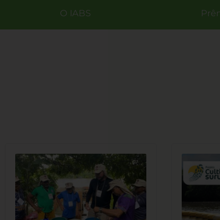
O IABS
Prê