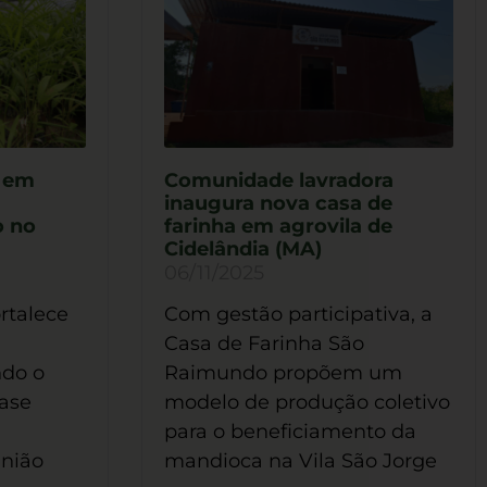
o em
Comunidade lavradora
inaugura nova casa de
o no
farinha em agrovila de
Cidelândia (MA)
06/11/2025
ortalece
Com gestão participativa, a
Casa de Farinha São
do o
Raimundo propõem um
base
modelo de produção coletivo
para o beneficiamento da
União
mandioca na Vila São Jorge