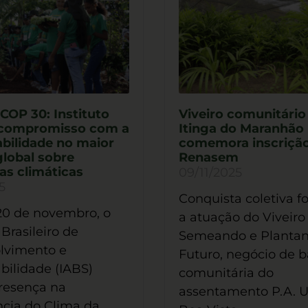
COP 30: Instituto
Viveiro comunitári
 compromisso com a
Itinga do Maranhão
bilidade no maior
comemora inscriçã
lobal sobre
Renasem
s climáticas
09/11/2025
5
Conquista coletiva f
20 de novembro, o
a atuação do Viveiro
 Brasileiro de
Semeando e Plantan
lvimento e
Futuro, negócio de 
bilidade (IABS)
comunitária do
resença na
assentamento P.A. 
cia do Clima da