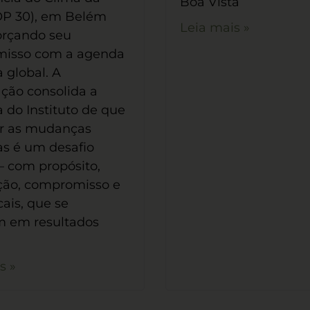
Boa Vista
P 30), em Belém
Leia mais »
forçando seu
isso com a agenda
a global. A
ação consolida a
 do Instituto de que
ar as mudanças
as é um desafio
 – com propósito,
ção, compromisso e
cais, que se
m em resultados
s »