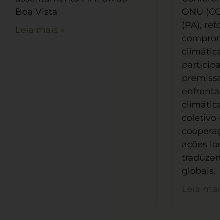
Boa Vista
ONU (CO
(PA), re
Leia mais »
comprom
climátic
particip
premissa
enfrent
climátic
coletivo
coopera
ações lo
traduze
globais.
Leia mai