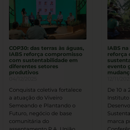
COP30: das terras às águas,
IABS na 
IABS reforça compromisso
reforça
com sustentabilidade em
sustenta
diferentes setores
evento g
produtivos
mudança
04/12/2025
12/11/202
Conquista coletiva fortalece
De 10 a 
a atuação do Viveiro
Instituto
Semeando e Plantando o
Desenvo
Futuro, negócio de base
Sustenta
comunitária do
marca p
assentamento P.A. União
Conferên