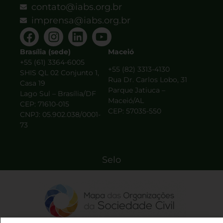
contato@iabs.org.br
imprensa@iabs.org.br
Brasília (sede)
Maceió
+55 (61) 3364-6005
+55 (82) 3313-4130
SHIS QL 02 Conjunto 1,
Rua Dr. Carlos Lobo, 31
Casa 19
Parque Jatiuca –
Lago Sul – Brasília/DF
Maceió/AL
CEP: 71610-015
CEP: 57035-550
CNPJ: 05.902.038/0001-
73
Selo