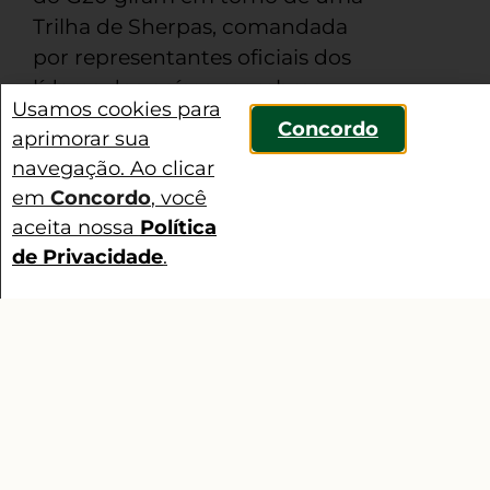
Trilha de Sherpas, comandada
por representantes oficiais dos
líderes dos países-membros
Usamos cookies para
participantes. A Trilha é
Concordo
aprimorar sua
composta por 15 grupos de
navegação. Ao clicar
trabalho (GTs), duas forças-
em
Concordo
, você
tarefa e uma Iniciativa. Entre os
aceita nossa
Política
GTs do evento, está o de
de Privacidade
.
Sustentabilidade Ambiental e
Contato
Climática, que tem sua
discussão em torno da
adaptação preventiva e
emergencial frente a eventos
climáticos extremos;
pagamentos por serviços
ecossistêmicos; oceanos; além