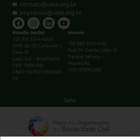
contato@iabs.org.br
imprensa@iabs.org.br
Brasília (sede)
Maceió
+55 (61) 3364-6005
+55 (82) 3313-4130
SHIS QL 02 Conjunto 1,
Rua Dr. Carlos Lobo, 31
Casa 19
Parque Jatiuca –
Lago Sul – Brasília/DF
Maceió/AL
CEP: 71610-015
CEP: 57035-550
CNPJ: 05.902.038/0001-
73
Selo