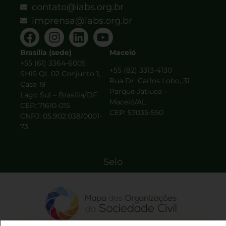
contato@iabs.org.br
imprensa@iabs.org.br
Brasília (sede)
Maceió
+55 (61) 3364-6005
+55 (82) 3313-4130
SHIS QL 02 Conjunto 1,
Rua Dr. Carlos Lobo, 31
Casa 19
Parque Jatiuca –
Lago Sul – Brasília/DF
Maceió/AL
CEP: 71610-015
CEP: 57035-550
CNPJ: 05.902.038/0001-
73
Selo