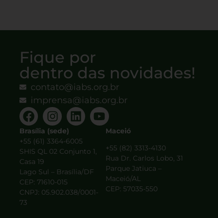
Fique por
dentro das novidades!
contato@iabs.org.br
imprensa@iabs.org.br
Brasília (sede)
Maceió
+55 (61) 3364-6005
+55 (82) 3313-4130
SHIS QL 02 Conjunto 1,
Rua Dr. Carlos Lobo, 31
Casa 19
Parque Jatiuca –
Lago Sul – Brasília/DF
Maceió/AL
CEP: 71610-015
CEP: 57035-550
CNPJ: 05.902.038/0001-
73