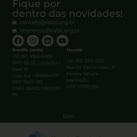
Fique por
dentro das novidades!
contato@iabs.org.br
imprensa@iabs.org.br
Brasília (sede)
Maceió
+55 (61) 3364-6005
+55 (82) 3313-4130
SHIS QL 02 Conjunto 1,
Rua Dr. Carlos Lobo, 31
Casa 19
Parque Jatiuca –
Lago Sul – Brasília/DF
Maceió/AL
CEP: 71610-015
CEP: 57035-550
CNPJ: 05.902.038/0001-
73
Selo