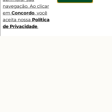
e sustentabilidade. Assim, o FIP
navegação. Ao clicar
é um esforço coletivo para
em
Concordo
, você
atingir os indicadores de
aceita nossa
Política
qualidade, garantindo uma
de Privacidade
.
pesca sustentável.
Contato
ANTERIOR
PRÓXIMA
Resultado Preliminar do Edital de Chamada Pública 02/2023
Abertas as inscrições para Mostra Científica do 10º Seminário Internacional no Centro Xingó
Compartilhar