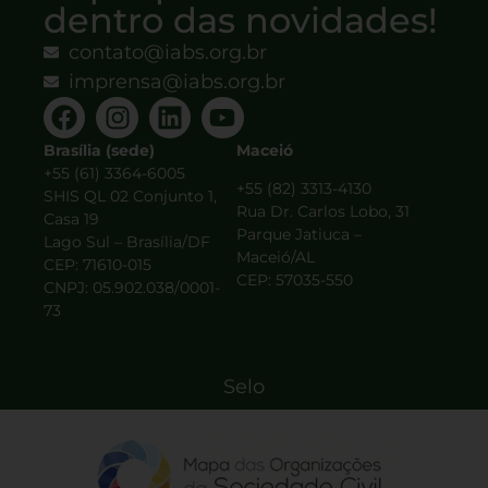
dentro das novidades!
contato@iabs.org.br
imprensa@iabs.org.br
Brasília (sede)
Maceió
+55 (61) 3364-6005
+55 (82) 3313-4130
SHIS QL 02 Conjunto 1,
Rua Dr. Carlos Lobo, 31
Casa 19
Parque Jatiuca –
Lago Sul – Brasília/DF
Maceió/AL
CEP: 71610-015
CEP: 57035-550
CNPJ: 05.902.038/0001-
73
Selo