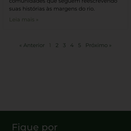
comunidades que seguem reescrevendo
suas histórias às margens do rio.
Leia mais »
« Anterior
1
2
3
4
5
Próximo »
Fique por