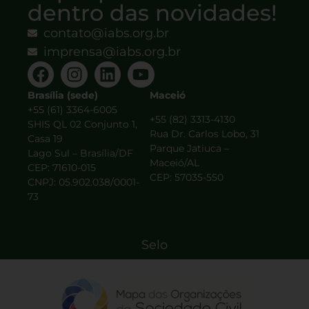
dentro das novidades!
contato@iabs.org.br
imprensa@iabs.org.br
Brasília (sede)
Maceió
+55 (61) 3364-6005
+55 (82) 3313-4130
SHIS QL 02 Conjunto 1,
Rua Dr. Carlos Lobo, 31
Casa 19
Parque Jatiuca –
Lago Sul – Brasília/DF
Maceió/AL
CEP: 71610-015
CEP: 57035-550
CNPJ: 05.902.038/0001-
73
Selo