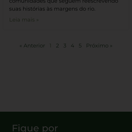
comunidades que seguem reescrevendo
suas histórias às margens do rio.
Leia mais »
« Anterior
1
2
3
4
5
Próximo »
Fique por