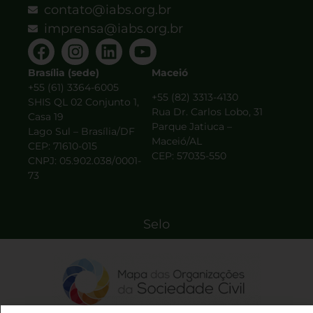
contato@iabs.org.br
imprensa@iabs.org.br
Brasília (sede)
Maceió
+55 (61) 3364-6005
+55 (82) 3313-4130
SHIS QL 02 Conjunto 1,
Rua Dr. Carlos Lobo, 31
Casa 19
Parque Jatiuca –
Lago Sul – Brasília/DF
Maceió/AL
CEP: 71610-015
CEP: 57035-550
CNPJ: 05.902.038/0001-
73
Selo