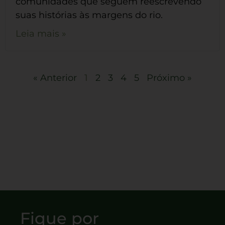
comunidades que seguem reescrevendo
suas histórias às margens do rio.
Leia mais »
« Anterior
1
2
3
4
5
Próximo »
Fique por