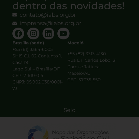
dentro das novidades!
contato@iabs.org.br
imprensa@iabs.org.br
Brasília (sede)
Maceió
+55 (61) 3364-6005
+55 (82) 3313-4130
SHIS QL 02 Conjunto 1,
Rua Dr. Carlos Lobo, 31
Casa 19
Parque Jatiuca –
Lago Sul – Brasília/DF
Maceió/AL
CEP: 71610-015
CEP: 57035-550
CNPJ: 05.902.038/0001-
73
Selo