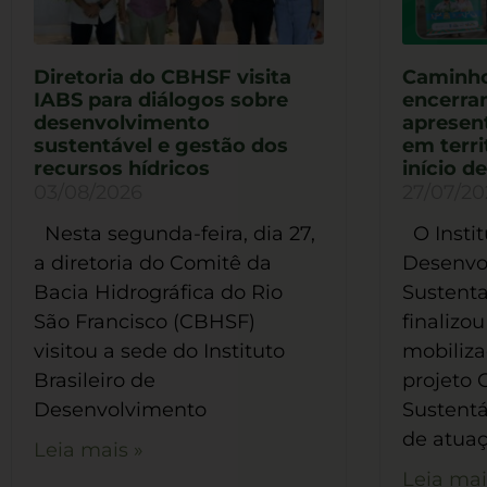
Diretoria do CBHSF visita
Caminho
IABS para diálogos sobre
encerra
desenvolvimento
apresen
sustentável e gestão dos
em terri
recursos hídricos
início d
03/08/2026
27/07/20
Nesta segunda-feira, dia 27,
O Instit
a diretoria do Comitê da
Desenvo
Bacia Hidrográfica do Rio
Sustenta
São Francisco (CBHSF)
finalizou
visitou a sede do Instituto
mobilizaç
Brasileiro de
projeto
Desenvolvimento
Sustentá
de atua
Leia mais »
Leia mai