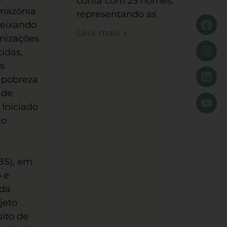
conta com 25 nomes,
Amazônia
representando as
deixando
Leia mais »
nizações
cidas,
s
a pobreza
 de
 Iniciado
to
BS), em
 e
 da
jeto
ito de