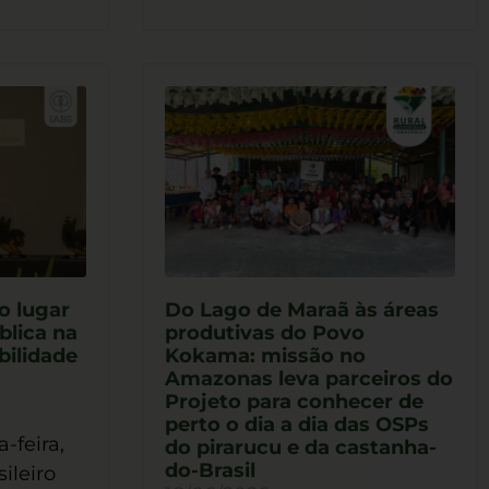
o lugar
Do Lago de Maraã às áreas
blica na
produtivas do Povo
bilidade
Kokama: missão no
Amazonas leva parceiros do
Projeto para conhecer de
perto o dia a dia das OSPs
-feira,
do pirarucu e da castanha-
do-Brasil
sileiro