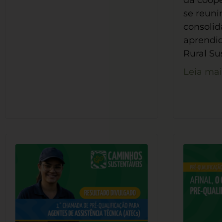
da coope
se reuni
consolida
aprendi
Rural Su
Leia mai