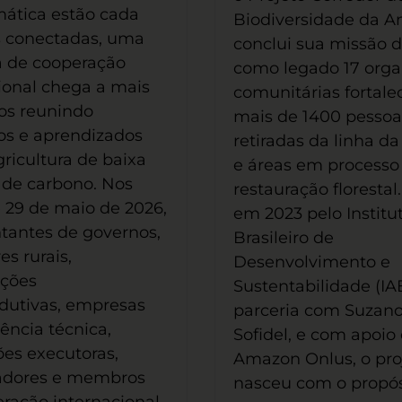
imática estão cada
Biodiversidade da 
s conectadas, uma
conclui sua missão 
va de cooperação
como legado 17 orga
ional chega a mais
comunitárias fortale
os reunindo
mais de 1400 pessoa
os e aprendizados
retiradas da linha d
gricultura de baixa
e áreas em processo
 de carbono. Nos
restauração florestal.
e 29 de maio de 2026,
em 2023 pelo Institu
tantes de governos,
Brasileiro de
es rurais,
Desenvolvimento e
ações
Sustentabilidade (IA
dutivas, empresas
parceria com Suzano
tência técnica,
Sofidel, e com apoio
ções executoras,
Amazon Onlus, o pro
adores e membros
nasceu com o propós