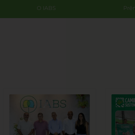
O IABS
Prê