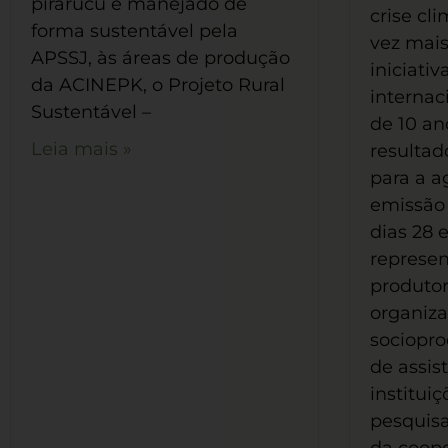
pirarucu é manejado de
crise cl
forma sustentável pela
vez mai
APSSJ, às áreas de produção
iniciati
da ACINEPK, o Projeto Rural
internac
Sustentável –
de 10 an
Leia mais »
resultad
para a a
emissão
dias 28 
represen
produtor
organiz
sociopro
de assis
institui
pesquis