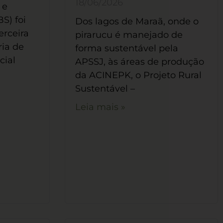
18/06/2026
 e
S) foi
Dos lagos de Maraã, onde o
erceira
pirarucu é manejado de
ria de
forma sustentável pela
cial
APSSJ, às áreas de produção
da ACINEPK, o Projeto Rural
Sustentável –
Leia mais »