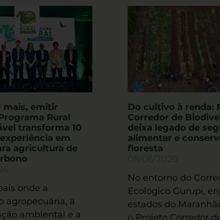
 mais, emitir
Do cultivo à renda: 
Programa Rural
Corredor de Biodive
vel transforma 10
deixa legado de se
 experiência em
alimentar e conser
ara agricultura de
floresta
arbono
08/06/2026
26
No entorno do Corre
aís onde a
Ecológico Gurupi, en
 agropecuária, a
estados do Maranhão
ção ambiental e a
o Projeto Corredor d