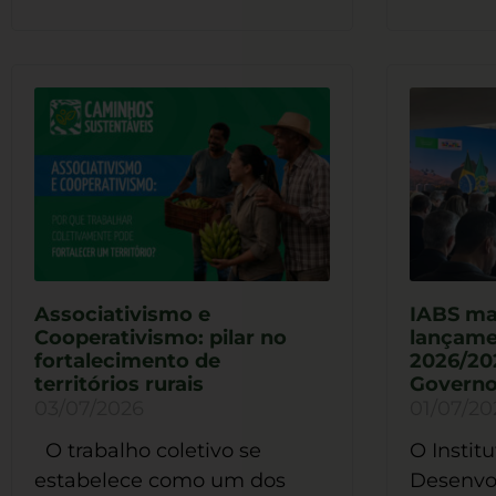
Associativismo e
IABS ma
Cooperativismo: pilar no
lançame
fortalecimento de
2026/20
territórios rurais
Governo
03/07/2026
01/07/20
O trabalho coletivo se
O Institu
estabelece como um dos
Desenvo