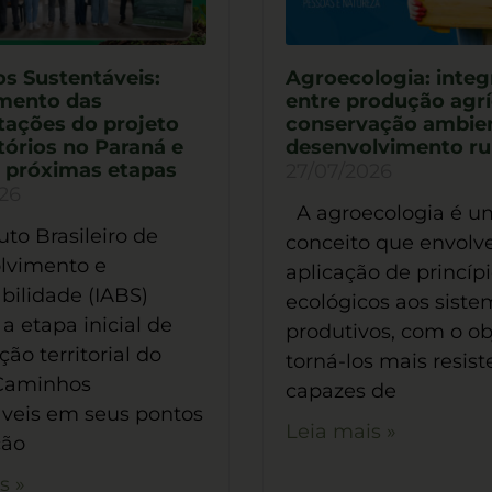
s Sustentáveis:
Agroecologia: inte
mento das
entre produção agrí
tações do projeto
conservação ambien
tórios no Paraná e
desenvolvimento ru
e próximas etapas
27/07/2026
26
A agroecologia é u
uto Brasileiro de
conceito que envolv
lvimento e
aplicação de princíp
bilidade (IABS)
ecológicos aos siste
 a etapa inicial de
produtivos, com o ob
ão territorial do
torná-los mais resist
 Caminhos
capazes de
veis em seus pontos
Leia mais »
ção
s »