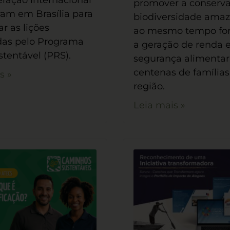
ração internacional
promover a conserv
ram em Brasília para
biodiversidade amaz
r as lições
ao mesmo tempo for
das pelo Programa
a geração de renda 
stentável (PRS).
segurança alimentar
centenas de famílias
s »
região.
Leia mais »