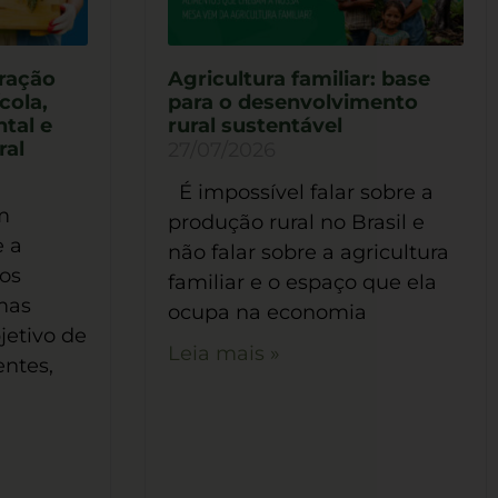
gração
Agricultura familiar: base
cola,
para o desenvolvimento
tal e
rural sustentável
ral
27/07/2026
É impossível falar sobre a
m
produção rural no Brasil e
e a
não falar sobre a agricultura
ios
familiar e o espaço que ela
mas
ocupa na economia
jetivo de
Leia mais »
entes,