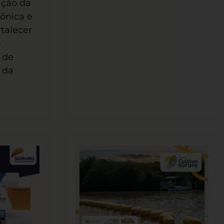
ação da
ônica e
talecer
e
 de
 da