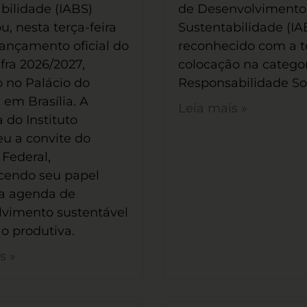
bilidade (IABS)
de Desenvolvimento
u, nesta terça-feira
Sustentabilidade (IAB
 lançamento oficial do
reconhecido com a t
fra 2026/2027,
colocação na catego
o no Palácio do
Responsabilidade So
 em Brasília. A
Leia mais »
 do Instituto
u a convite do
Federal,
cendo seu papel
da agenda de
lvimento sustentável
ão produtiva.
s »