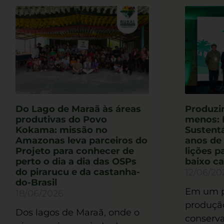
Do Lago de Maraã às áreas
Produzir
produtivas do Povo
menos: 
Kokama: missão no
Sustentá
Amazonas leva parceiros do
anos de
Projeto para conhecer de
lições p
perto o dia a dia das OSPs
baixo c
do pirarucu e da castanha-
12/06/20
do-Brasil
Em um p
18/06/2026
produção
Dos lagos de Maraã, onde o
conserva