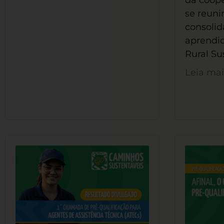
da coope
se reuni
consolida
aprendi
Rural Su
Leia mai