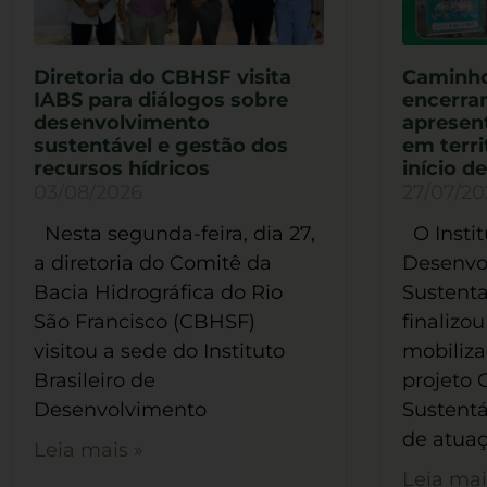
Diretoria do CBHSF visita
Caminho
IABS para diálogos sobre
encerra
desenvolvimento
apresen
sustentável e gestão dos
em terri
recursos hídricos
início d
03/08/2026
27/07/20
Nesta segunda-feira, dia 27,
O Instit
a diretoria do Comitê da
Desenvo
Bacia Hidrográfica do Rio
Sustenta
São Francisco (CBHSF)
finalizou
visitou a sede do Instituto
mobilizaç
Brasileiro de
projeto
Desenvolvimento
Sustentá
de atua
Leia mais »
Leia mai