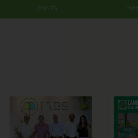
O IABS
Prê