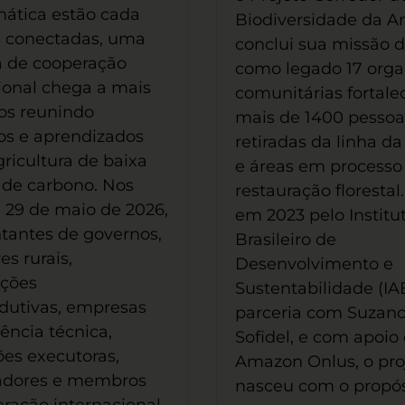
imática estão cada
Biodiversidade da 
s conectadas, uma
conclui sua missão 
va de cooperação
como legado 17 orga
ional chega a mais
comunitárias fortale
os reunindo
mais de 1400 pessoa
os e aprendizados
retiradas da linha d
gricultura de baixa
e áreas em processo
 de carbono. Nos
restauração florestal.
e 29 de maio de 2026,
em 2023 pelo Institu
tantes de governos,
Brasileiro de
es rurais,
Desenvolvimento e
ações
Sustentabilidade (IA
dutivas, empresas
parceria com Suzano
tência técnica,
Sofidel, e com apoio
ções executoras,
Amazon Onlus, o pro
adores e membros
nasceu com o propós