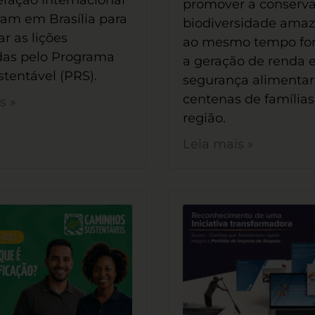
ração internacional
promover a conserv
ram em Brasília para
biodiversidade amaz
r as lições
ao mesmo tempo for
das pelo Programa
a geração de renda 
stentável (PRS).
segurança alimentar
centenas de famílias
s »
região.
Leia mais »