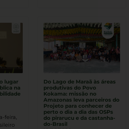
o lugar
Do Lago de Maraã às áreas
blica na
produtivas do Povo
bilidade
Kokama: missão no
Amazonas leva parceiros do
Projeto para conhecer de
perto o dia a dia das OSPs
-feira,
do pirarucu e da castanha-
do-Brasil
sileiro