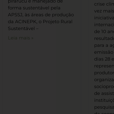
pirarucu é manejado de
crise cl
forma sustentável pela
vez mai
APSSJ, às áreas de produção
iniciati
da ACINEPK, o Projeto Rural
internac
Sustentável –
de 10 an
Leia mais »
resultad
para a a
emissão
dias 28 
represen
produtor
organiz
sociopro
de assis
institui
pesquis