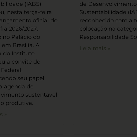
bilidade (IABS)
de Desenvolvimento
u, nesta terça-feira
Sustentabilidade (IAB
 lançamento oficial do
reconhecido com a t
fra 2026/2027,
colocação na catego
o no Palácio do
Responsabilidade So
 em Brasília. A
Leia mais »
 do Instituto
u a convite do
Federal,
cendo seu papel
da agenda de
lvimento sustentável
ão produtiva.
s »