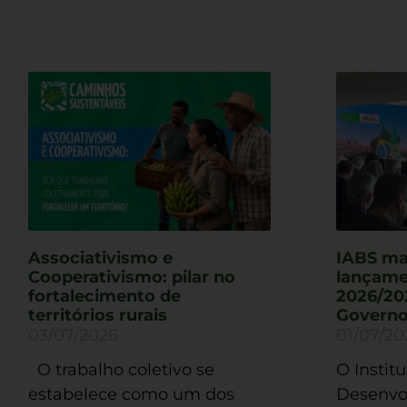
Associativismo e
IABS ma
Cooperativismo: pilar no
lançame
fortalecimento de
2026/20
territórios rurais
Governo
03/07/2026
01/07/20
O trabalho coletivo se
O Institu
estabelece como um dos
Desenvo