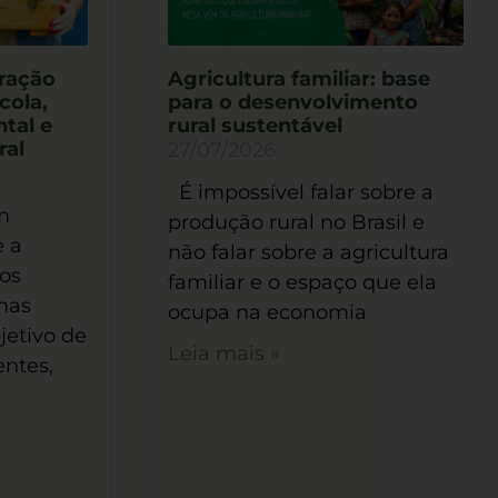
gração
Agricultura familiar: base
cola,
para o desenvolvimento
tal e
rural sustentável
ral
27/07/2026
É impossível falar sobre a
m
produção rural no Brasil e
e a
não falar sobre a agricultura
ios
familiar e o espaço que ela
mas
ocupa na economia
jetivo de
Leia mais »
entes,