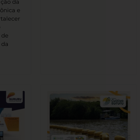
ação da
ônica e
talecer
e
 de
 da