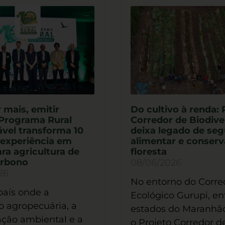
 mais, emitir
Do cultivo à renda: 
Programa Rural
Corredor de Biodive
vel transforma 10
deixa legado de se
 experiência em
alimentar e conser
ara agricultura de
floresta
arbono
08/06/2026
26
No entorno do Corre
aís onde a
Ecológico Gurupi, en
 agropecuária, a
estados do Maranhão
ção ambiental e a
o Projeto Corredor d