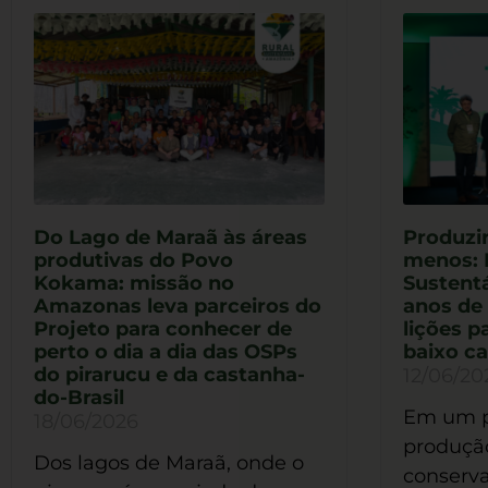
Do Lago de Maraã às áreas
Produzir
produtivas do Povo
menos: 
Kokama: missão no
Sustentá
Amazonas leva parceiros do
anos de
Projeto para conhecer de
lições p
perto o dia a dia das OSPs
baixo c
do pirarucu e da castanha-
12/06/20
do-Brasil
Em um p
18/06/2026
produção
Dos lagos de Maraã, onde o
conserva