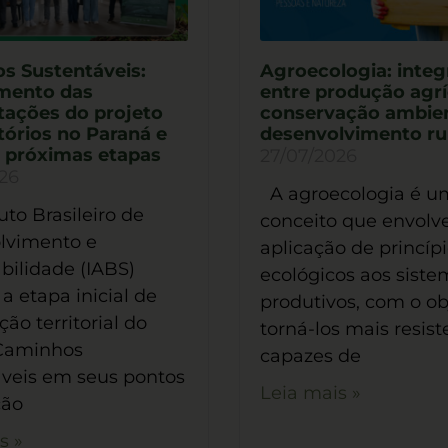
s Sustentáveis:
Agroecologia: inte
mento das
entre produção agrí
tações do projeto
conservação ambien
tórios no Paraná e
desenvolvimento ru
e próximas etapas
27/07/2026
26
A agroecologia é u
uto Brasileiro de
conceito que envolv
lvimento e
aplicação de princíp
bilidade (IABS)
ecológicos aos siste
 a etapa inicial de
produtivos, com o ob
ão territorial do
torná-los mais resist
 Caminhos
capazes de
veis em seus pontos
Leia mais »
ção
s »