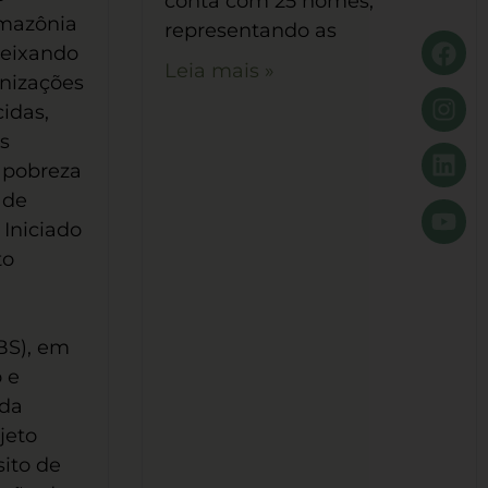
conta com 25 nomes,
Amazônia
representando as
deixando
Leia mais »
nizações
cidas,
s
a pobreza
 de
 Iniciado
to
BS), em
 e
 da
jeto
ito de