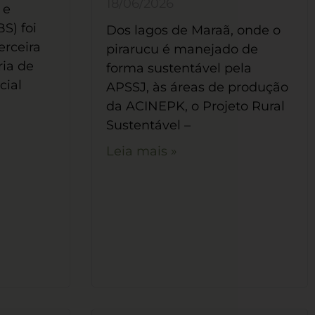
18/06/2026
 e
S) foi
Dos lagos de Maraã, onde o
erceira
pirarucu é manejado de
ria de
forma sustentável pela
cial
APSSJ, às áreas de produção
da ACINEPK, o Projeto Rural
Sustentável –
Leia mais »