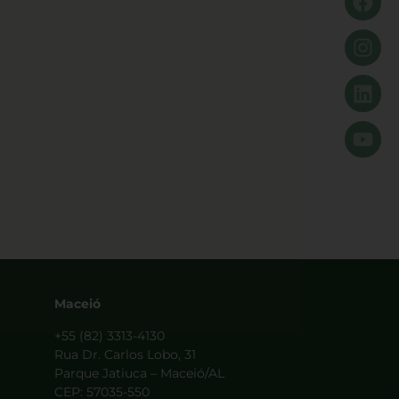
Maceió
+55 (82) 3313-4130
Rua Dr. Carlos Lobo, 31
Parque Jatiuca – Maceió/AL
CEP: 57035-550