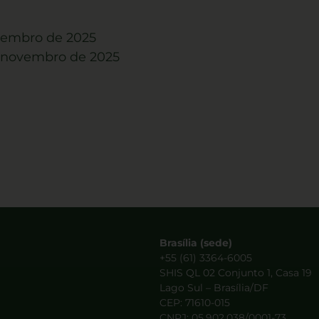
ovembro de 2025
de novembro de 2025
Brasília (sede)
+55 (61) 3364-6005
SHIS QL 02 Conjunto 1, Casa 19
Lago Sul – Brasília/DF
CEP: 71610-015
CNPJ: 05.902.038/0001-73