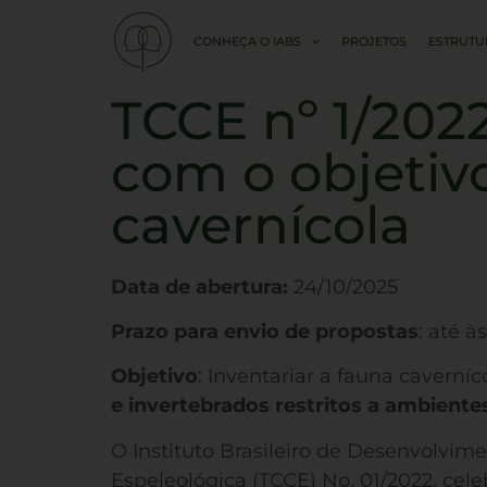
CONHEÇA O IABS
PROJETOS
ESTRUTU
TCCE nº 1/202
com o objetivo
cavernícola
Data de abertura:
24/10/2025
Prazo para envio de propostas
: até à
Objetivo
: Inventariar a fauna cavern
e invertebrados restritos a ambiente
O Instituto Brasileiro de Desenvolvi
Espeleológica (TCCE) No. 01/2022, cel