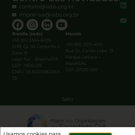
contato@iabs.org.br
imprensa@iabs.org.br
Brasília (sede)
Maceió
+55 (61) 3364-6005
+55 (82) 3313-4130
SHIS QL 02 Conjunto 1,
Rua Dr. Carlos Lobo, 31
Casa 19
Parque Jatiuca –
Lago Sul – Brasília/DF
Maceió/AL
CEP: 71610-015
CEP: 57035-550
CNPJ: 05.902.038/0001-
73
Selo
Usamos cookies para