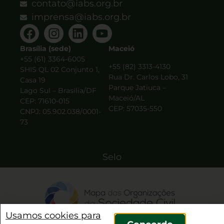
contato@iabs.org.br
imprensa@iabs.org.br
Brasília (sede)
Maceió
+55 (61) 3364-6005
+55 (82) 3313-4130
SHIS QL 02 Conjunto 1,
Rua Dr. Carlos Lobo, 31
Casa 19
Parque Jatiuca –
Lago Sul – Brasília/DF
Maceió/AL
CEP: 71610-015
CEP: 57035-550
CNPJ: 05.902.038/0001-
73
Selo
Usamos cookies para