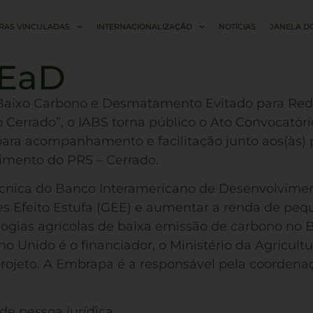
RAS VINCULADAS
INTERNACIONALIZAÇÃO
NOTÍCIAS
JANELA D
 EaD
Baixo Carbono e Desmatamento Evitado para Reduzi
Cerrado”, o IABS torna público o Ato Convocatóri
 para acompanhamento e facilitação junto aos(às)
mento do PRS – Cerrado.
écnica do Banco Interamericano de Desenvolvime
es Efeito Estufa (GEE) e aumentar a renda de peq
ogias agrícolas de baixa emissão de carbono no 
o Unido é o financiador, o Ministério da Agricul
 projeto. A Embrapa é a responsável pela coordena
de pessoa jurídica.