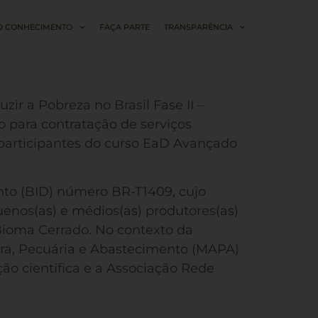
O CONHECIMENTO
FAÇA PARTE
TRANSPARÊNCIA
r a Pobreza no Brasil Fase II –
o para contratação de serviços
 participantes do curso EaD Avançado
nto (BID) número BR-T1409, cujo
uenos(as) e médios(as) produtores(as)
Bioma Cerrado. No contexto da
tura, Pecuária e Abastecimento (MAPA)
ção científica e a Associação Rede