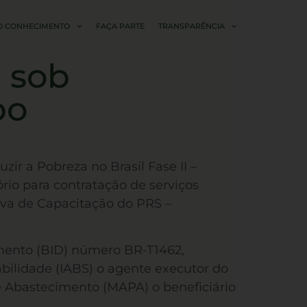
O CONHECIMENTO
FAÇA PARTE
TRANSPARÊNCIA
 sob
po
r a Pobreza no Brasil Fase II –
rio para contratação de serviços
iva de Capacitação do PRS –
imento (BID) número BR-T1462,
bilidade (IABS) o agente executor do
 e Abastecimento (MAPA) o beneficiário