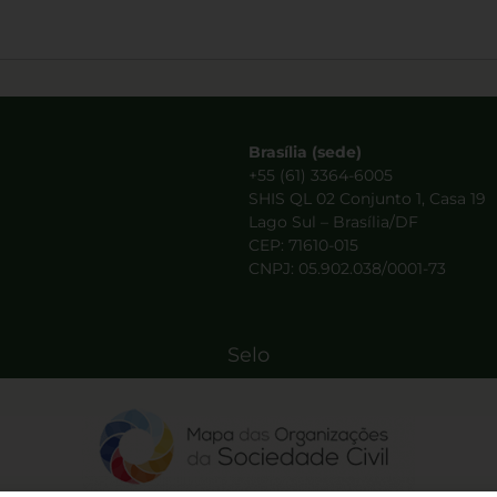
Brasília (sede)
+55 (61) 3364-6005
SHIS QL 02 Conjunto 1, Casa 19
Lago Sul – Brasília/DF
CEP: 71610-015
CNPJ: 05.902.038/0001-73
Selo