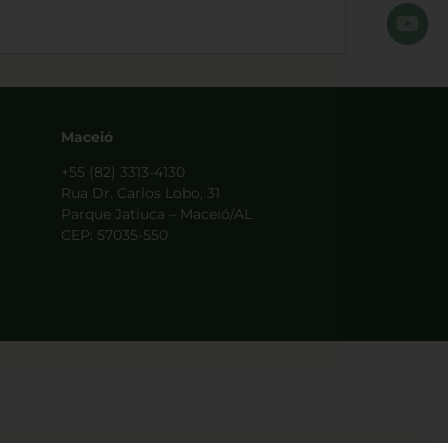
Maceió
+55 (82) 3313-4130
Rua Dr. Carlos Lobo, 31
Parque Jatiuca – Maceió/AL
CEP: 57035-550