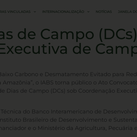
RAS VINCULADAS
INTERNACIONALIZAÇÃO
NOTÍCIAS
JANELA D
as de Campo (DCs)
Executiva de Cam
Baixo Carbono e Desmatamento Evitado para Reduzi
Amazônia”, o IABS torna público o Ato Convocató
 de Dias de Campo (DCs) sob Coordenação Execut
o Técnica do Banco Interamericano de Desenvolv
stituto Brasileiro de Desenvolvimento e Sustenta
nanciador e o Ministério da Agricultura, Pecuária