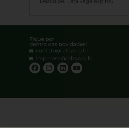
Desculpe! Esta vaga expirou.
Fique por
dentro das novidades!
contato@iabs.org.br
imprensa@iabs.org.br