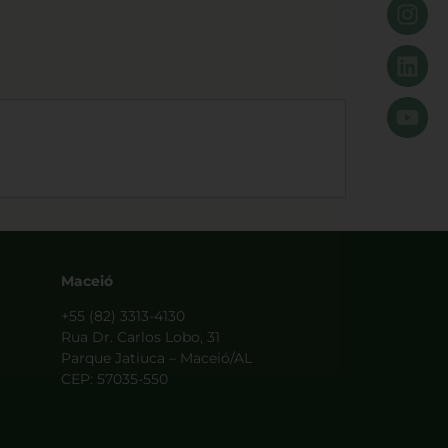
Maceió
+55 (82) 3313-4130
Rua Dr. Carlos Lobo, 31
Parque Jatiuca – Maceió/AL
CEP: 57035-550