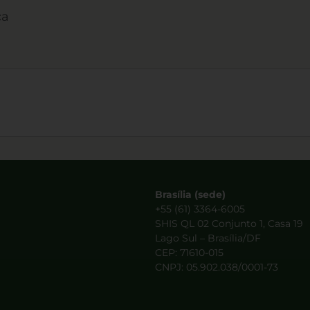
ca
Brasília (sede)
+55 (61) 3364-6005
SHIS QL 02 Conjunto 1, Casa 19
Lago Sul – Brasília/DF
CEP: 71610-015
CNPJ: 05.902.038/0001-73