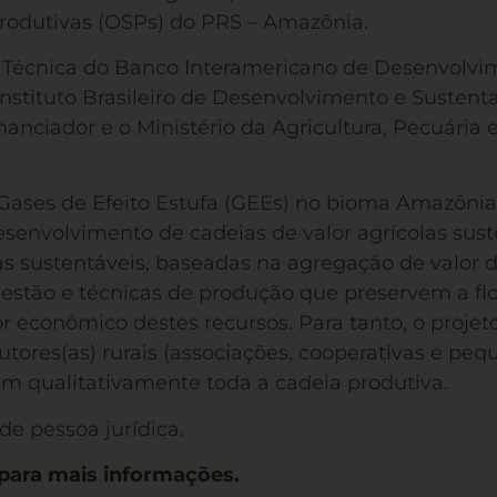
rodutivas (OSPs) do PRS – Amazônia.
o Técnica do Banco Interamericano de Desenvolv
stituto Brasileiro de Desenvolvimento e Sustenta
nanciador e o Ministério da Agricultura, Pecuária
e Gases de Efeito Estufa (GEEs) no bioma Amazôn
desenvolvimento de cadeias de valor agrícolas sus
s sustentáveis, baseadas na agregação de valor d
gestão e técnicas de produção que preservem a flo
 econômico destes recursos. Para tanto, o proje
tores(as) rurais (associações, cooperativas e peq
m qualitativamente toda a cadeia produtiva.
de pessoa jurídica.
 para mais informações.