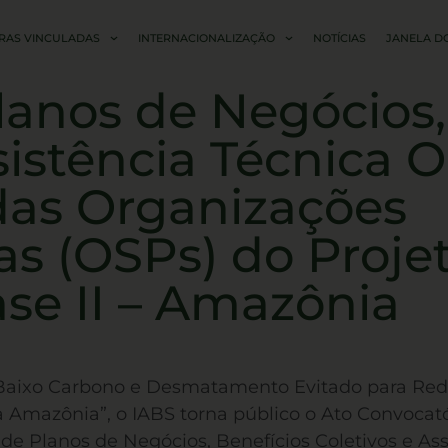
RAS VINCULADAS
INTERNACIONALIZAÇÃO
NOTÍCIAS
JANELA D
lanos de Negócios,
sistência Técnica 
das Organizações
as (OSPs) do Proje
ase II – Amazônia
Baixo Carbono e Desmatamento Evitado para Reduzi
Amazônia”, o IABS torna público o Ato Convocató
 de Planos de Negócios, Benefícios Coletivos e As