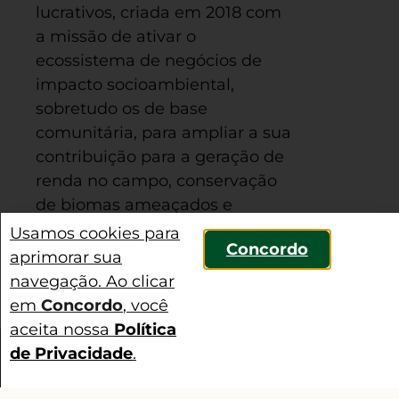
lucrativos, criada em 2018 com
a missão de ativar o
ecossistema de negócios de
impacto socioambiental,
sobretudo os de base
comunitária, para ampliar a sua
contribuição para a geração de
renda no campo, conservação
de biomas ameaçados e
manutenção da floresta em pé.
Usamos cookies para
Concordo
aprimorar sua
ANTERIOR
PRÓXIMA
navegação. Ao clicar
Dia do Meio Ambiente: é tempo de promover a conscientização
IABS apresenta projeto Rural Sustentável em evento de cooperação internacional
em
Concordo
, você
aceita nossa
Política
de Privacidade
.
Contato
Compartilhar