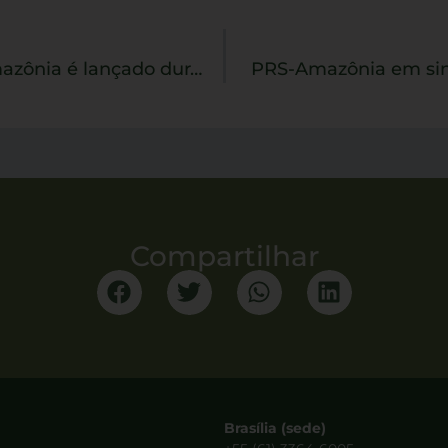
Projeto Rural Sustentável – Amazônia é lançado durante a COP27
PRS-Amazônia em sin
Compartilhar
Brasília (sede)