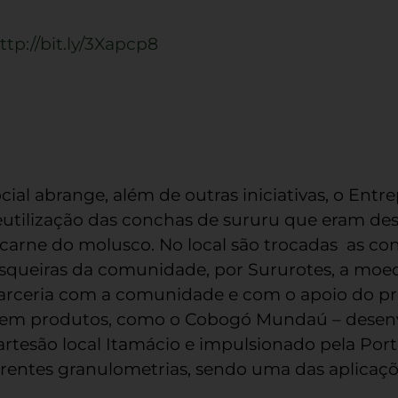
ttp://bit.ly/3Xapcp8
ial abrange, além de outras iniciativas, o Ent
eutilização das conchas de sururu que eram des
arne do molusco. No local são trocadas as con
isqueiras da comunidade, por Sururotes, a moed
arceria com a comunidade e com o apoio do pro
s em produtos, como o Cobogó Mundaú – desenv
rtesão local Itamácio e impulsionado pela Port
entes granulometrias, sendo uma das aplicaçõe