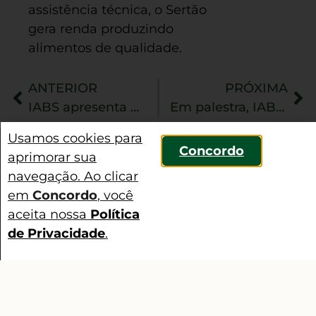
assistência técnica, o Sertão
gera renda produzindo
alimentos de qualidade.
ANTERIOR
PRÓXIMA
IABS apresenta projeto Rural Sustentável em evento de cooperação internacional
Em palestra, IABS apresenta experiências em Pesca e Aquicultura para estudantes da UFAL
Usamos cookies para
Concordo
aprimorar sua
navegação. Ao clicar
Compartilhar
em
Concordo
, você
aceita nossa
Política
de Privacidade
.
Contato
Fique por