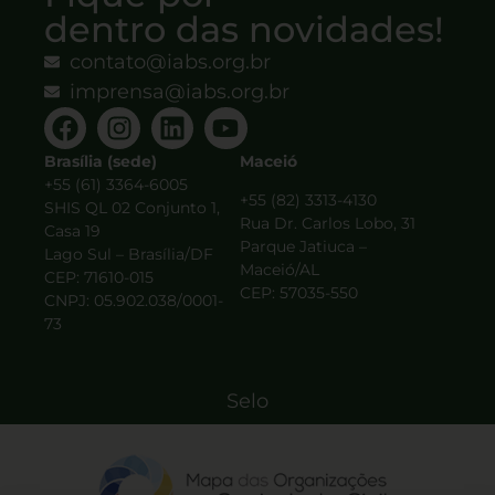
dentro das novidades!
contato@iabs.org.br
imprensa@iabs.org.br
Brasília (sede)
Maceió
+55 (61) 3364-6005
+55 (82) 3313-4130
SHIS QL 02 Conjunto 1,
Rua Dr. Carlos Lobo, 31
Casa 19
Parque Jatiuca –
Lago Sul – Brasília/DF
Maceió/AL
CEP: 71610-015
CEP: 57035-550
CNPJ: 05.902.038/0001-
73
Selo